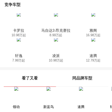
竞争车型
卡罗拉
马自达3 昂克赛拉
雅阁
10.98万起
8.99万起
16.98万起
轩逸
凌派
速腾
7.99万起
10.98万起
12.79万起
看了又看
同品牌车型
本田CR-V
领动
新蓝鸟
雅阁
奥德赛
速腾