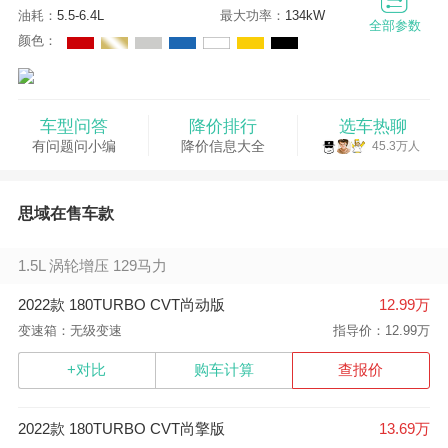
油耗：
5.5-6.4L
最大功率：
134kW
全部参数
颜色：
车型问答
降价排行
选车热聊
有问题问小编
降价信息大全
45.3万人
思域在售车款
1.5L 涡轮增压 129马力
2022款 180TURBO CVT尚动版
12.99万
变速箱：无级变速
指导价：12.99万
+对比
购车计算
查报价
2022款 180TURBO CVT尚擎版
13.69万