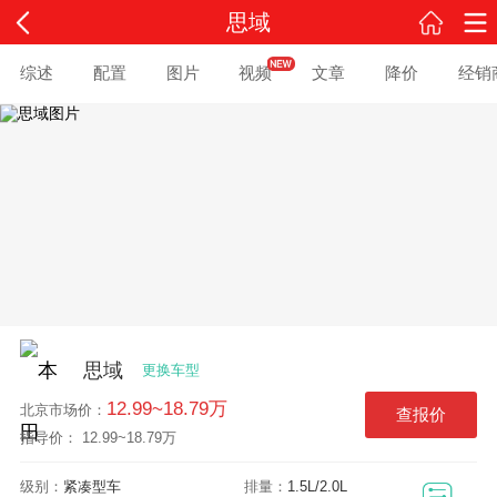
思域
综述
配置
图片
视频
文章
降价
经销
思域
更换车型
12.99~18.79万
北京
市场价：
查报价
指导价： 12.99~18.79万
级别：
紧凑型车
排量：
1.5L/2.0L