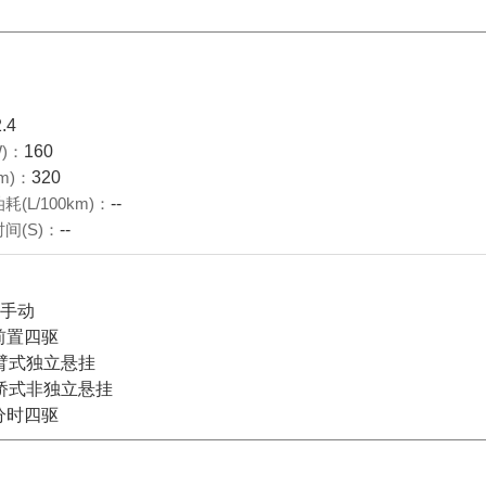
2.4
)：
160
m)：
320
(L/100km)：
--
间(S)：
--
档手动
前置四驱
臂式独立悬挂
桥式非独立悬挂
分时四驱