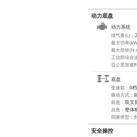
动力底盘
动力系统
排气量(L)：
最大功率(kW
最大扭矩(N·
工信部综合油耗
百公里加速时
底盘
变速箱：
6
驱动方式：
前悬：
双叉
后悬：
整体
四驱类型：
安全操控