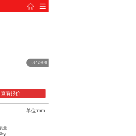
42张图
查看报价
单位:mm
质量
0kg