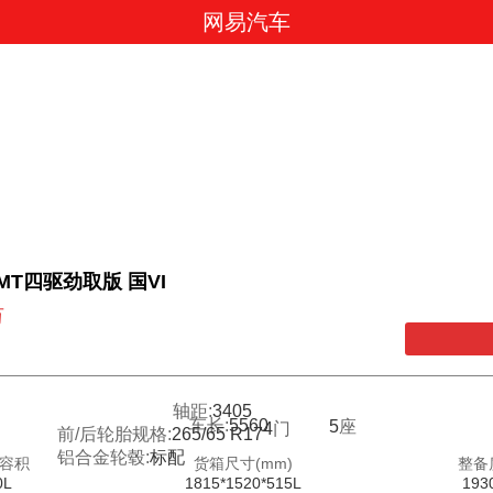
网易汽车
T MT四驱劲取版 国VI
万
轴距:
3405
车长:
5560
5
座
4
门
前/后轮胎规格:
265/65 R17
铝合金轮毂:
标配
容积
货箱尺寸(mm)
整备
0L
1815*1520*515L
193