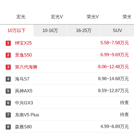
宏光
宏光V
荣光V
荣光
10万以下
10-16万
16-25万
SUV
5.58~7.58万元
绅宝X25
1
6.99~9.69万元
景逸S50
2
8.06~12.48万元
第六代海狮
3
8.98~14.68万元
海马S7
4
8.59~12.87万元
风神AX5
5
待查
中兴GX3
6
待查
东南V5 Plus
7
4.99~8.89万元
森雅S80
8