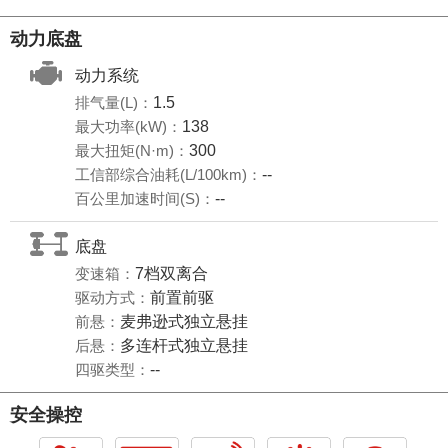
动力底盘
动力系统
排气量(L)：
1.5
最大功率(kW)：
138
最大扭矩(N·m)：
300
工信部综合油耗(L/100km)：
--
百公里加速时间(S)：
--
底盘
变速箱：
7档双离合
驱动方式：
前置前驱
前悬：
麦弗逊式独立悬挂
后悬：
多连杆式独立悬挂
四驱类型：
--
安全操控