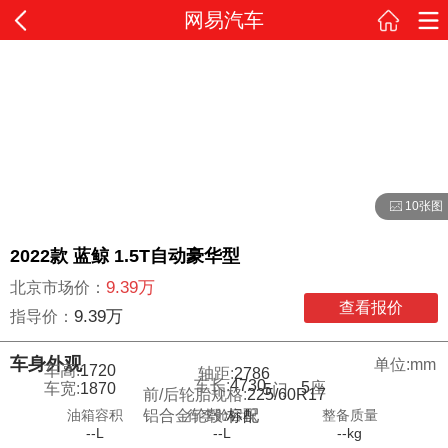
网易汽车
10张图
2022款 蓝鲸 1.5T自动豪华型
9.39万
北京市场价：
查看报价
9.39万
指导价：
车身外观
单位:mm
车高:
1720
轴距:
2786
车长:
4730
5
座
车宽:
1870
5
门
前/后轮胎规格:
225/60R17
油箱容积
行李舱容积
整备质量
铝合金轮毂:
标配
--L
--L
--kg