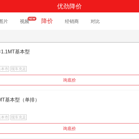
优劲降价
降价
图片
视频
经销商
对比
排1.1MT基本型
售本市
现车充足
询底价
1.1MT基本型（单排）
售本市
现车充足
询底价